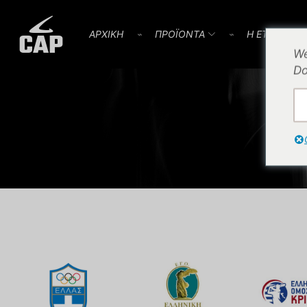
AΡΧΙΚΗ
⌁
ΠΡΟΪOΝΤΑ
⌁
Η ΕΤΑΙΡΕΙΑ
We
Do