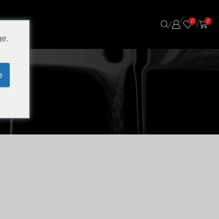
/
0
0
/
/
ge.
e
Σ