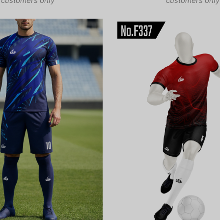
customers only
customers only