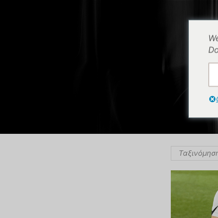
AΡΧΙΚΗ
⌁
ΠΡΟΪOΝΤΑ
⌁
Η ΕΤΑΙΡΕΙΑ
We
Do