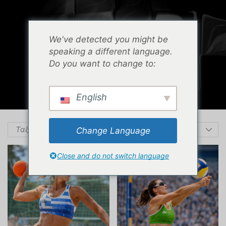
0
Menu
Cart
We've detected you might be
ΑΡΧΙΚΉ ΣΕΛΊΔΑ
ΚΑΤΆΣΤΗΜΑ
speaking a different language.
BEACH HANDBALL & BEACH VOLLEY
Do you want to change to:
BEACH HANDBALL
English
Change Language
Close and do not switch language