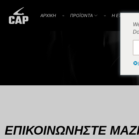
AΡΧΙΚΗ
⌁
ΠΡΟΪOΝΤΑ
⌁
Η ΕΤΑΙΡΕΙΑ
We
Do
ΕΠΙΚΟΙΝΩΝΗΣΤΕ ΜΑΖ