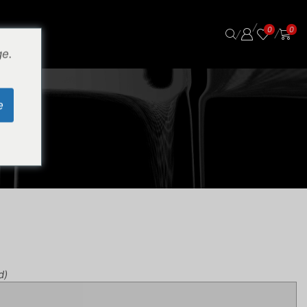
/
0
0
/
/
ge.
e
d)