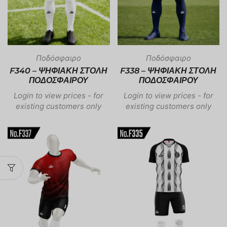
Ποδόσφαιρο
Ποδόσφαιρο
F340 – ΨΗΦΙΑΚΗ ΣΤΟΛΗ
F338 – ΨΗΦΙΑΚΗ ΣΤΟΛΗ
ΠΟΔΟΣΦΑΙΡΟΥ
ΠΟΔΟΣΦΑΙΡΟΥ
Login to view prices - for
Login to view prices - for
existing customers only
existing customers only