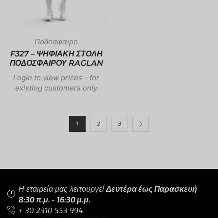
Ποδόσφαιρο
F327 – ΨΗΦΙΑΚΗ ΣΤΟΛΗ
ΠΟΔΟΣΦΑΙΡΟΥ RAGLAN
Login to view prices - for
existing customers only
1
2
3
Η εταιρεία μας λειτουργεί
Δευτέρα έως Παρασκευή
8:30 π.μ. - 16:30 μ.μ.
+ 30 2310 553 994