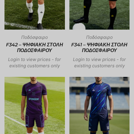
Ποδόσφαιρο
Ποδόσφαιρο
F342 – ΨΗΦΙΑΚΗ ΣΤΟΛΗ
F341 – ΨΗΦΙΑΚΗ ΣΤΟΛΗ
ΠΟΔΟΣΦΑΙΡΟΥ
ΠΟΔΟΣΦΑΙΡΟΥ
Login to view prices - for
Login to view prices - for
existing customers only
existing customers only