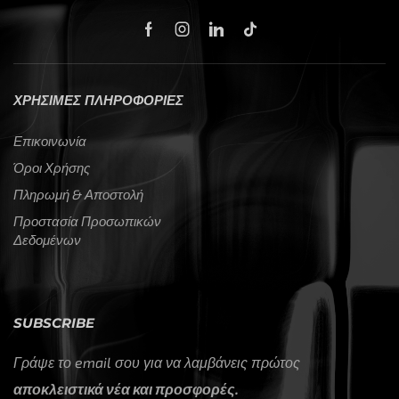
ΧΡΗΣΙΜΕΣ ΠΛΗΡΟΦΟΡΙΕΣ
Επικοινωνία
Όροι Χρήσης
Πληρωμή & Αποστολή
Προστασία Προσωπικών
Δεδομένων
SUBSCRIBE
Γράψε το email σου για να λαμβάνεις πρώτος
αποκλειστικά νέα και προσφορές.