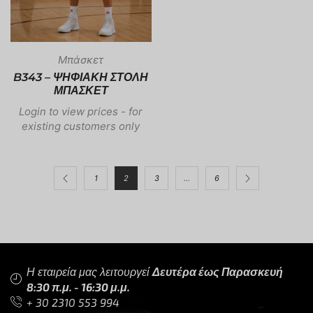
Μπάσκετ
B343 – ΨΗΦΙΑΚΗ ΣΤΟΛΗ
ΜΠΑΣΚΕΤ
Login to view prices - for
existing customers only
1
2
3
...
6
Η εταιρεία μας λειτουργεί
Δευτέρα έως Παρασκευή
8:30 π.μ. - 16:30 μ.μ.
+ 30 2310 553 994