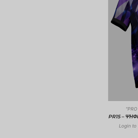
"PRO 
PR15 – ΨΗ
Login to 