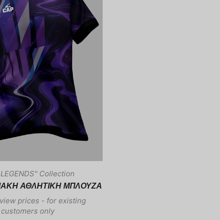
LEGENDS" Collection
ΦΙΑΚΗ ΑΘΛΗΤΙΚΗ ΜΠΛΟΥΖΑ
view prices - for existing
customers only