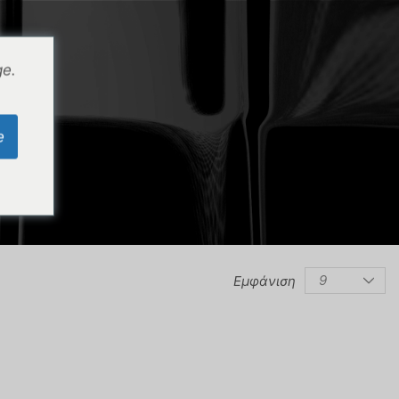
/
0
0
/
/
ge.
e
Εμφάνιση