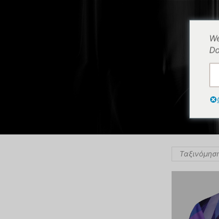
AΡΧΙΚΗ
⌁
ΠΡΟΪOΝΤΑ
⌁
Η ΕΤΑΙΡΕΙΑ
We
Do