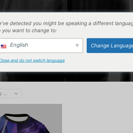
⌁
ΕΠΙΚΟΙΝΩΝΙΑ
⌁
ΟΔΗΓΟΣ ΜΕΓΕΘΩΝ
⌁
've detected you might be speaking a different langua
 you want to change to:
ΑΡΧΙΚΉ ΣΕΛΊΔΑ
ΚΑΤΆΣΤΗΜΑ
"PRO LEGENDS" COLLECTION
English
Change Languag
ΣΕΛΊΔΑ 2
Close and do not switch language