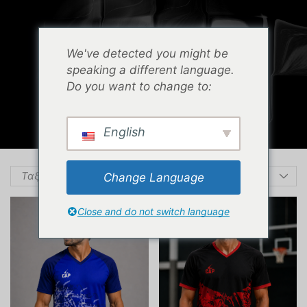
0
Menu
Cart
We've detected you might be
ΑΡΧΙΚΉ ΣΕΛΊΔΑ
ΚΑΤΆΣΤΗΜΑ
speaking a different language.
ΠΡΟΪΌΝΤΑ ΜΕ ΕΤΙΚΈΤΑ “WARM UP”
Do you want to change to:
ΣΕΛΊΔΑ 2
English
Change Language
Close and do not switch language