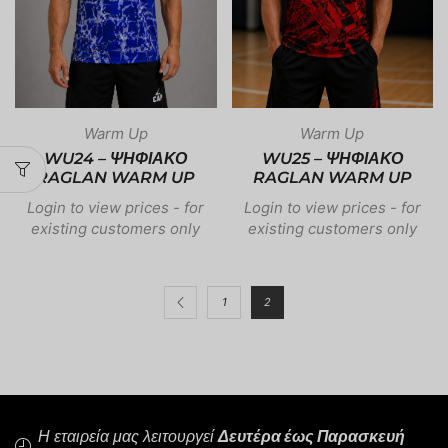
Warm Up
Warm Up
WU24 – ΨΗΦΙΑΚΟ
WU25 – ΨΗΦΙΑΚΟ
RAGLAN WARM UP
RAGLAN WARM UP
Login to view prices - for
Login to view prices - for
existing customers only
existing customers only
1
2
Η εταιρεία μας λειτουργεί
Δευτέρα έως Παρασκευή