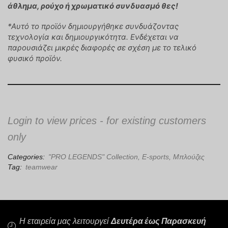
άθλημα, ρούχο ή χρωματικό συνδυασμό θες!
*Αυτό το προϊόν δημιουργήθηκε συνδυάζοντας
τεχνολογία και δημιουργικότητα. Ενδέχεται να
παρουσιάζει μικρές διαφορές σε σχέση με το τελικό
φυσικό προϊόν.
Login to view prices - for existing customers
only
Categories:
"PRO LEGENDS" Collection
,
E-sports
,
Μπλούζες
Tag:
teamwear
Η εταιρεία μας λειτουργεί
Δευτέρα έως Παρασκευή