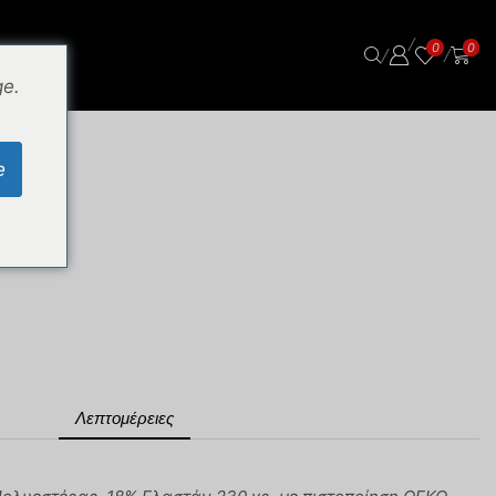
/
0
0
/
/
ge.
e
 VOLLEY
Λεπτομέρειες