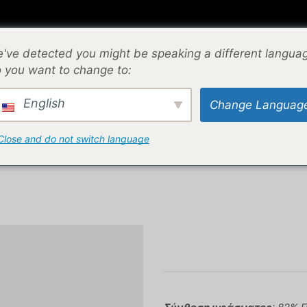
⌁
ΕΠΙΚΟΙΝΩΝΙΑ
⌁
ΟΔΗΓΟΣ ΜΕΓΕΘΩΝ
⌁
've detected you might be speaking a different langua
 you want to change to:
English
Change Languag
H HANDBALL / BEACH VOLLEY
Close and do not switch language
ACH VOLLEYBALL
BS310 – ΨΗΦΙΑΚΟ ΣΕΤ BEACH HANDBALL / BEACH