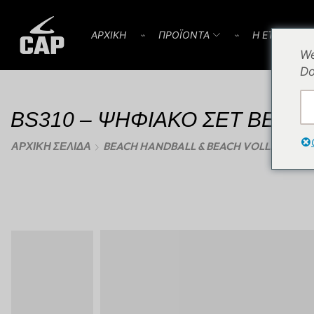
AΡΧΙΚΗ
⌁
ΠΡΟΪOΝΤΑ
⌁
Η ΕΤΑΙΡΕΙΑ
We
Do
BS310 – ΨΗΦΙΑΚΟ ΣΕΤ BEAC
ΑΡΧΙΚΉ ΣΕΛΊΔΑ
BEACH HANDBALL & BEACH VOLLEY
BE