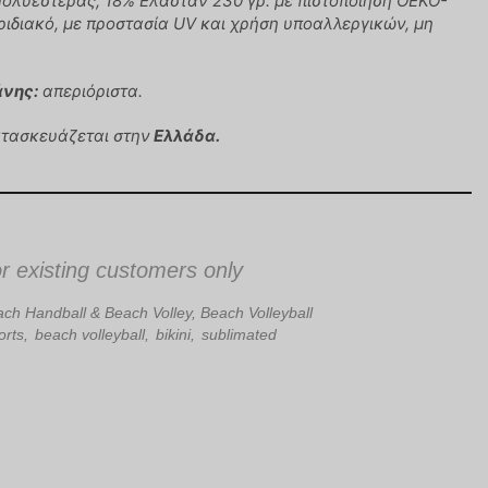
Πολυεστέρας, 18% Ελαστάν 230 γρ. με πιστοποίηση OEKO-
ριδιακό, με προστασία UV και χρήση υποαλλεργικών, μη
άνης:
απεριόριστα.
ατασκευάζεται στην
Ελλάδα.
or existing customers only
ch Handball & Beach Volley
,
Beach Volleyball
orts
,
beach volleyball
,
bikini
,
sublimated