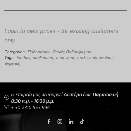
Login to view prices - for existing customers
only
Categories:
Ποδόσφαιρο
,
Στολές Ποδοσφαίρου
Tags:
football
,
sublimated
,
teamwear
,
στολή ποδοσφαίρου
,
ψηφιακή
Η εταιρεία μας λειτουργεί
Δευτέρα έως Παρασκευή
8:30 π.μ. - 16:30 μ.μ.
+ 30 2310 553 994