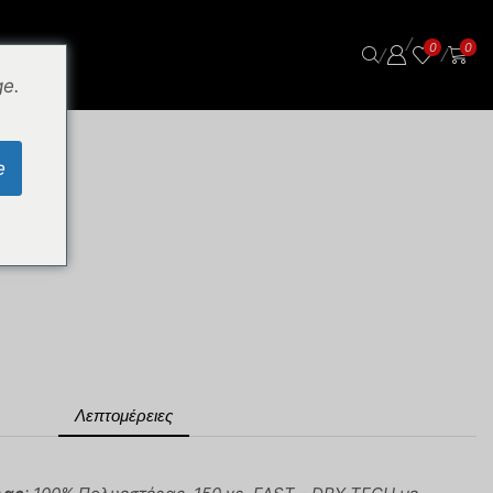
/
0
0
/
/
ge.
e
Λεπτομέρειες