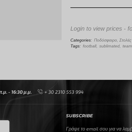
Login to view prices - f
Categories:
Ποδόσφαιρο
,
Στολέ
Tags:
football
,
sublimated
,
team
μ. - 16:30 μ.μ.
+ 30 2310 553 994
SUBSCRIBE
Γράψε το email σου για να λα