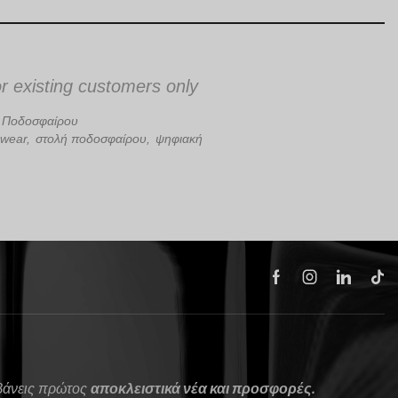
or existing customers only
ς Ποδοσφαίρου
wear
,
στολή ποδοσφαίρου
,
ψηφιακή
μβάνεις πρώτος
αποκλειστικά νέα και προσφορές.