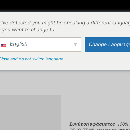
⌁
ΕΠΙΚΟΙΝΩΝΙΑ
⌁
ΟΔΗΓΟΣ ΜΕΓΕΘΩΝ
⌁
've detected you might be speaking a different langua
 you want to change to:
English
Change Languag
ARM UP
Close and do not switch language
HOODIE WARM UP
Σύνθεση υφάσματος
: 100%