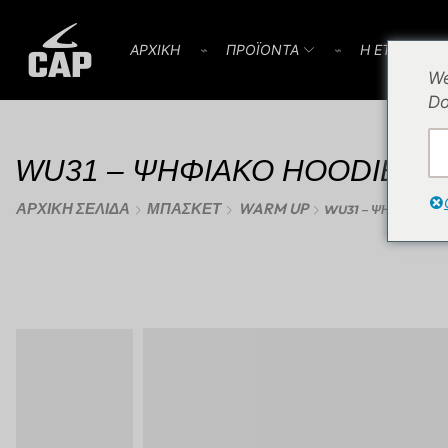
AΡΧΙΚΗ
⌁
ΠΡΟΪOΝΤΑ
⌁
Η ΕΤΑΙΡΕΙΑ
We
Do
WU31 – ΨΗΦΙΑΚΟ HOODIE W
ΑΡΧΙΚΉ ΣΕΛΊΔΑ
ΜΠΆΣΚΕΤ
WARM UP
WU31 – ΨΗΦΙΑΚΟ 