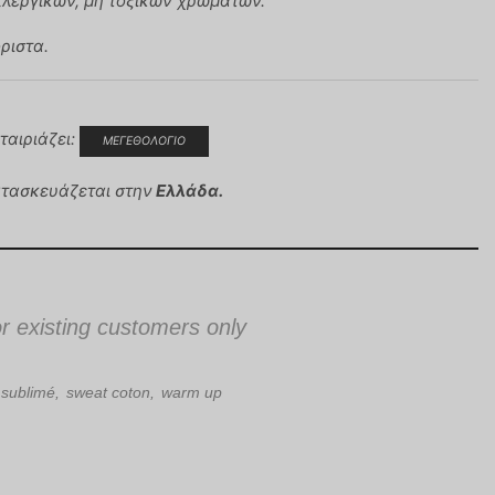
λεργικών, μη τοξικών χρωμάτων.
ριστα.
ταιριάζει:
ΜΕΓΕΘΟΛΟΓΙΟ
ατασκευάζεται στην
Ελλάδα.
or existing customers only
sublimé
,
sweat coton
,
warm up