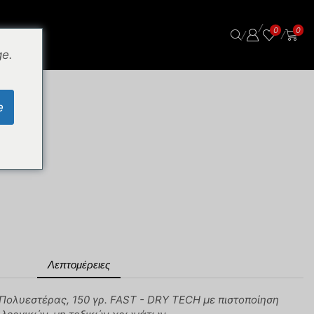
/
0
0
/
/
ge.
e
Λεπτομέρειες
 Πολυεστέρας, 150 γρ. FAST - DRY TECH με πιστοποίηση