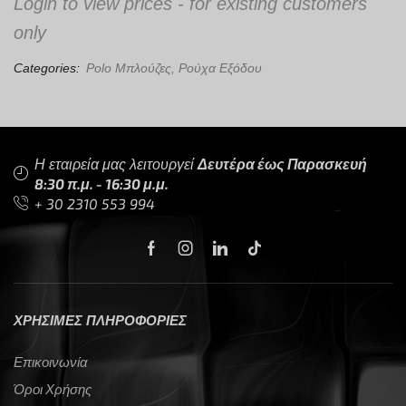
Login to view prices - for existing customers
only
Categories:
Polo Μπλούζες
,
Ρούχα Εξόδου
Η εταιρεία μας λειτουργεί
Δευτέρα έως Παρασκευή
8:30 π.μ. - 16:30 μ.μ.
+ 30 2310 553 994
ΧΡΗΣΙΜΕΣ ΠΛΗΡΟΦΟΡΙΕΣ
Επικοινωνία
Όροι Χρήσης