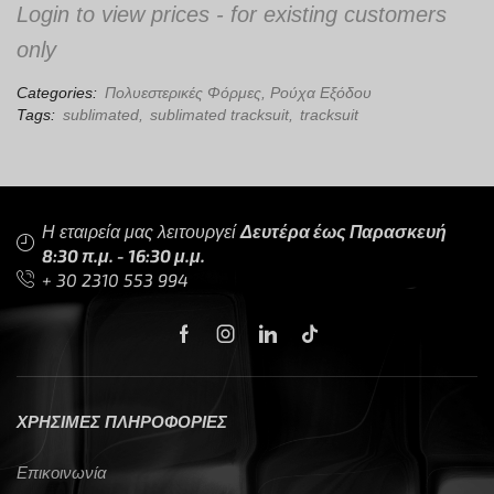
Login to view prices - for existing customers
only
Categories:
Πολυεστερικές Φόρμες
,
Ρούχα Εξόδου
Tags:
sublimated
,
sublimated tracksuit
,
tracksuit
Η εταιρεία μας λειτουργεί
Δευτέρα έως Παρασκευή
8:30 π.μ. - 16:30 μ.μ.
+ 30 2310 553 994
ΧΡΗΣΙΜΕΣ ΠΛΗΡΟΦΟΡΙΕΣ
Επικοινωνία