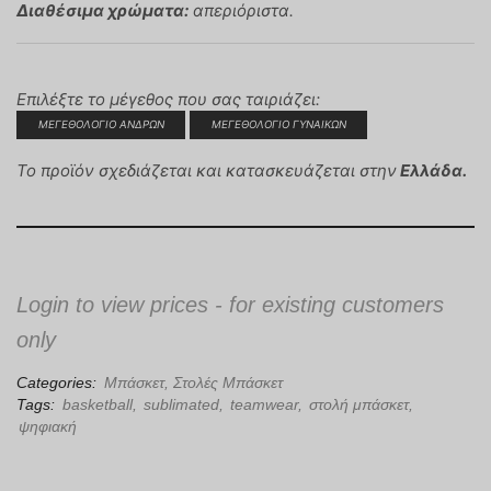
Διαθέσιμα χρώματα:
απεριόριστα.
Επιλέξτε το μέγεθος που σας ταιριάζει:
ΜΕΓΕΘΟΛΟΓΙΟ ΑΝΔΡΩΝ
ΜΕΓΕΘΟΛΟΓΙΟ ΓΥΝΑΙΚΩΝ
Το προϊόν σχεδιάζεται και κατασκευάζεται στην
Ελλάδα.
Login to view prices - for existing customers
only
Categories:
Μπάσκετ
,
Στολές Μπάσκετ
Tags:
basketball
,
sublimated
,
teamwear
,
στολή μπάσκετ
,
ψηφιακή