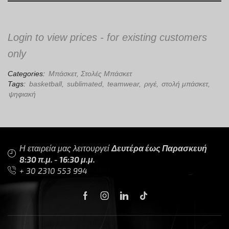
Login to view prices - for existing customers
only
Categories:
Μπάσκετ
,
Στολές Μπάσκετ
Tags:
basketball
,
sublimated
,
teamwear
,
ριγέ
,
στολή μπάσκετ
,
ψηφιακή
Η εταιρεία μας λειτουργεί
Δευτέρα έως Παρασκευή
8:30 π.μ. - 16:30 μ.μ.
+ 30 2310 553 994