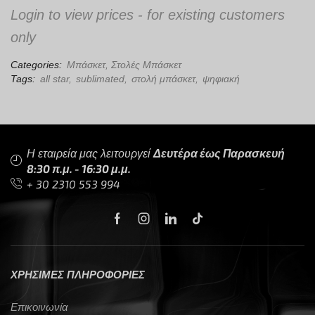
Login to view prices - for existing customers
only
Categories:
Μπάσκετ
,
Στολές Μπάσκετ
Tags:
all star
,
sublimated
,
στολή μπάσκετ
,
ψηφιακή
Η εταιρεία μας λειτουργεί
Δευτέρα έως Παρασκευή
8:30 π.μ. - 16:30 μ.μ.
+ 30 2310 553 994
ΧΡΗΣΙΜΕΣ ΠΛΗΡΟΦΟΡΙΕΣ
Επικοινωνία