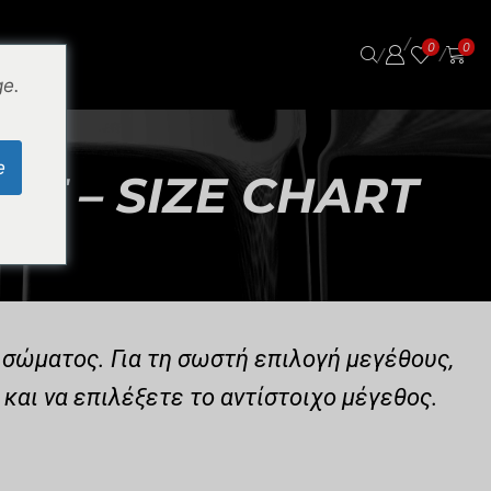
/
0
0
/
/
ge.
e
RT – SIZE CHART
 σώματος. Για τη σωστή επιλογή μεγέθους,
και να επιλέξετε το αντίστοιχο μέγεθος.