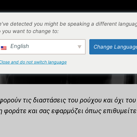
⌁
ΕΠΙΚΟΙΝΩΝΙΑ
⌁
ΟΔΗΓΟΣ ΜΕΓΕΘΩΝ
⌁
've detected you might be speaking a different langua
 you want to change to:
ΑΡΧΙΚΉ ΣΕΛΊΔΑ
English
Change Languag
ISEX RAGLAN T-SHI
Close and do not switch language
ορούν τις διαστάσεις του ρούχου και όχι του
η φοράτε και σας εφαρμόζει όπως επιθυμείτε 