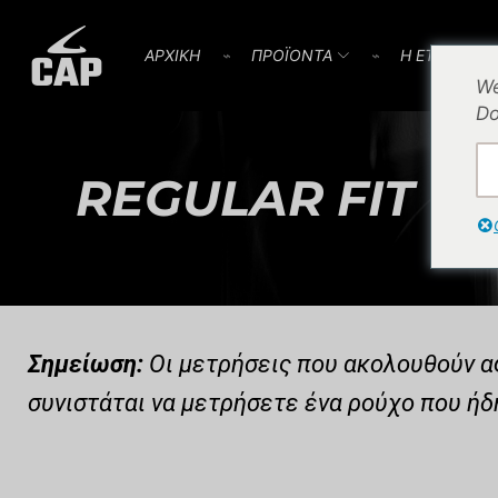
AΡΧΙΚΗ
⌁
ΠΡΟΪOΝΤΑ
⌁
Η ΕΤΑΙΡΕΙΑ
We
Do
REGULAR FIT UN
Σημείωση:
Οι μετρήσεις που ακολουθούν αφ
συνιστάται να μετρήσετε ένα ρούχο που ήδ