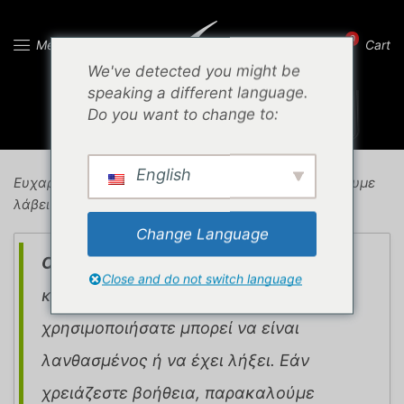
0
Menu
Cart
ΑΡΧΙΚΉ ΣΕΛΊΔΑ
We've detected you might be
BOOKING RECEIVED
speaking a different language.
Do you want to change to:
English
Ευχαριστούμε για το αίτημα σας για meeting. Το έχουμε
λάβει και θα σας ενημερώσουμε σύντομα.
Change Language
Ουπς!
Δεν μπορέσαμε να βρούμε την
Close and do not switch language
κράτησή σας. Ο σύνδεσμος που
χρησιμοποιήσατε μπορεί να είναι
λανθασμένος ή να έχει λήξει. Εάν
χρειάζεστε βοήθεια, παρακαλούμε