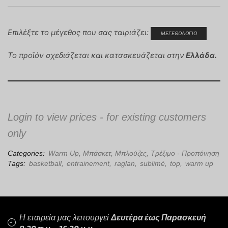
Επιλέξτε το μέγεθος που σας ταιριάζει:
ΜΕΓΕΘΟΛΟΓΙΟ
Το προϊόν σχεδιάζεται και κατασκευάζεται στην
Ελλάδα.
Login to view prices - for existing customers
only
Categories:
Warm Up
,
Μπάσκετ
,
Μπλούζες
,
Τρέξιμο - Προπόνηση
Tags:
basketball
,
entrainement
,
raglan
,
sublimé
,
top
,
warm up
Η εταιρεία μας λειτουργεί
Δευτέρα έως Παρασκευή